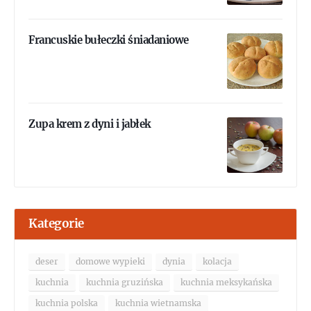
Francuskie bułeczki śniadaniowe
Zupa krem z dyni i jabłek
Kategorie
deser
domowe wypieki
dynia
kolacja
kuchnia
kuchnia gruzińska
kuchnia meksykańska
kuchnia polska
kuchnia wietnamska