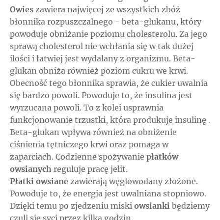
Owies
zawiera najwięcej ze wszystkich zbóż
błonnika rozpuszczalnego - beta-glukanu, który
powoduje obniżanie poziomu cholesterolu. Za jego
sprawą cholesterol nie wchłania się w tak dużej
ilości i łatwiej jest wydalany z organizmu. Beta-
glukan obniża również poziom cukru we krwi.
Obecność tego błonnika sprawia, że cukier uwalnia
się bardzo powoli. Powoduje to, że insulina jest
wyrzucana powoli. To z kolei usprawnia
funkcjonowanie trzustki, która produkuje insulinę .
Beta-glukan wpływa również na obniżenie
ciśnienia tętniczego krwi oraz pomaga w
zaparciach. Codzienne spożywanie
płatków
owsianych
reguluje pracę jelit.
Płatki owsiane
zawierają węglowodany złożone.
Powoduje to, że energia jest uwalniana stopniowo.
Dzięki temu po zjedzeniu miski
owsianki
będziemy
czuli się syci przez kilka godzin.