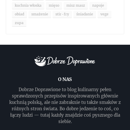
kuchnia włoska
mięso
misz masz
napoje
obiad
smażenie
stir-fry
śniadanie
vege
zupa
O NAS
Dobrze Doprawione to blog kulinarny pełen
sprawdzonych przepisów inspirowanych głównie
kuchnią polską, ale nie zabraknie tu także smaków z
różnych stron świata. Bo dobre jedzenie to coś, co
łączy ludzi — tutaj każdy znajdzie coś pysznego dla
siebie.