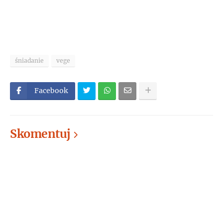
śniadanie
vege
Facebook
Skomentuj