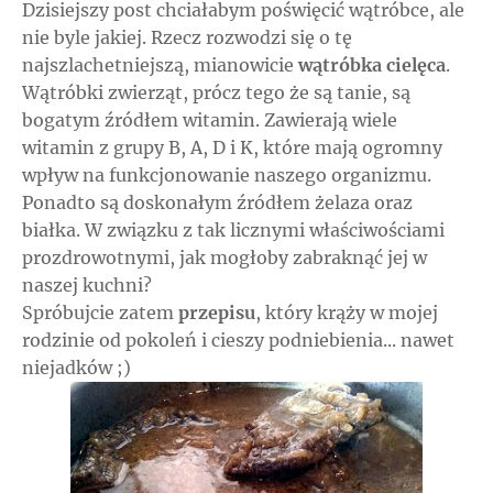
Dzisiejszy post chciałabym poświęcić wątróbce, ale
nie byle jakiej. Rzecz rozwodzi się o tę
najszlachetniejszą, mianowicie
wątróbka cielęca
.
Wątróbki zwierząt, prócz tego że są tanie, są
bogatym źródłem witamin. Zawierają wiele
witamin z grupy B, A, D i K, które mają ogromny
wpływ na funkcjonowanie naszego organizmu.
Ponadto są doskonałym źródłem żelaza oraz
białka. W związku z tak licznymi właściwościami
prozdrowotnymi, jak mogłoby zabraknąć jej w
naszej kuchni?
Spróbujcie zatem
przepisu
, który krąży w mojej
rodzinie od pokoleń i cieszy podniebienia... nawet
niejadków ;)