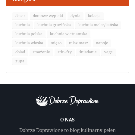
deser
domowe wypieki
dynia
kolacja
kuchnia
kuchnia gruzińska
kuchnia meksykańska
kuchnia polska
kuchnia wietnamska
kuchnia włoska
mięso
misz masz
napoje
obiad
smażenie
stir-fry
śniadanie
vege
zupa
O NAS
Dobrze Doprawione to blog kulinarny pełen